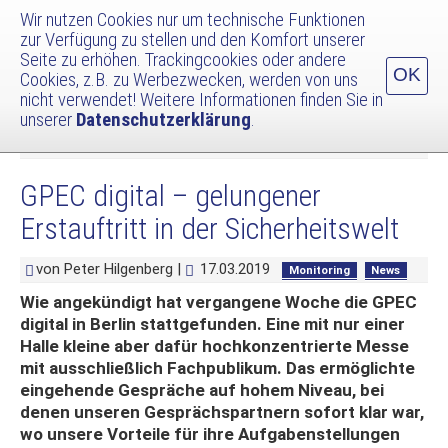
Wir nutzen Cookies nur um technische Funktionen
zur Verfügung zu stellen und den Komfort unserer
Navig
Seite zu erhöhen. Trackingcookies oder andere
umsc
OK
Cookies, z.B. zu Werbezwecken, werden von uns
Zum
Newsliste und Archiv
nicht verwendet! Weitere Informationen finden Sie in
Inhalt
unserer
Datenschutzerklärung
.
Messetermine der LTA in den nächsten Monaten
springen
Teamspiel auf der BAUMA 2019
GPEC digital – gelungener
Erstauftritt in der Sicherheitswelt
von Peter Hilgenberg |
17.03.2019
Monitoring
News
Wie angekündigt hat vergangene Woche die GPEC
digital in Berlin stattgefunden. Eine mit nur einer
Halle kleine aber dafür hochkonzentrierte Messe
mit ausschließlich Fachpublikum. Das ermöglichte
eingehende Gespräche auf hohem Niveau, bei
denen unseren Gesprächspartnern sofort klar war,
wo unsere Vorteile für ihre Aufgabenstellungen