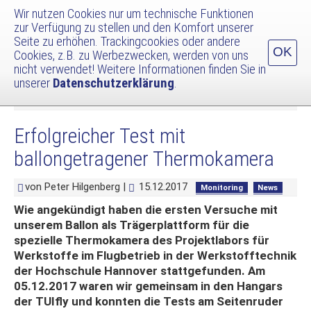
Wir nutzen Cookies nur um technische Funktionen
zur Verfügung zu stellen und den Komfort unserer
Navig
Seite zu erhöhen. Trackingcookies oder andere
umsc
OK
Cookies, z.B. zu Werbezwecken, werden von uns
Zum
Newsliste und Archiv
nicht verwendet! Weitere Informationen finden Sie in
Inhalt
unserer
Datenschutzerklärung
.
LTA für Erfassung von Geo-Informationen
springen
Wir trauern um Arnd Middelmann
Erfolgreicher Test mit
ballongetragener Thermokamera
von Peter Hilgenberg |
15.12.2017
Monitoring
News
Wie angekündigt haben die ersten Versuche mit
unserem Ballon als Trägerplattform für die
spezielle Thermokamera des Projektlabors für
Werkstoffe im Flugbetrieb in der Werkstofftechnik
der Hochschule Hannover stattgefunden. Am
05.12.2017 waren wir gemeinsam in den Hangars
der TUIfly und konnten die Tests am Seitenruder